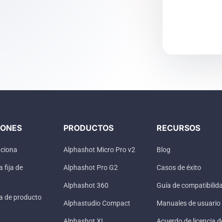
IONES
PRODUCTOS
RECURSOS
ciona
Alphashot Micro Pro v2
Blog
 fija de
Alphashot Pro G2
Casos de éxito
Alphashot 360
Guía de compatibilid
a de producto
Alphastudio Compact
Manuales de usuario
Alphashot XL
Acuerdo de licencia d