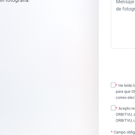
en fotografía.
*
He leído 
para que O
correo elec
*
Acepto re
ORBITVU, as
ORBITVU, u
*
Campo oblig