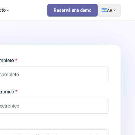
cto
Reservá una demo
AR
mpleto
*
trónico
*