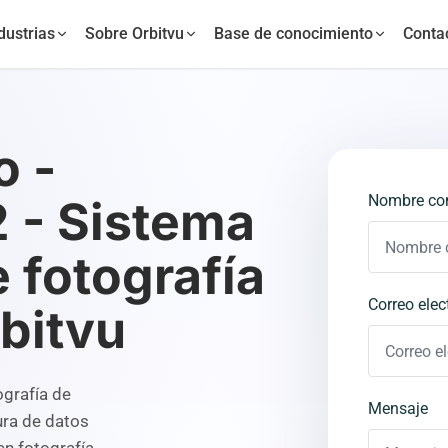
dustrias
Sobre Orbitvu
Base de conocimiento
Conta
o -
Nombre co
 - Sistema
 fotografía
Correo elec
rbitvu
grafía de
Mensaje
ura de datos