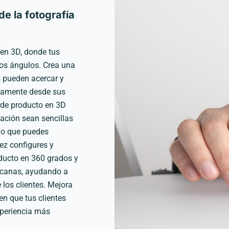
e la fotografía
 en 3D, donde tus
los ángulos. Crea una
es pueden acercar y
odamente desde sus
a de producto en 3D
cación sean sencillas
do que puedes
vez configures y
oducto en 360 grados y
ercanas, ayudando a
 los clientes. Mejora
en que tus clientes
xperiencia más