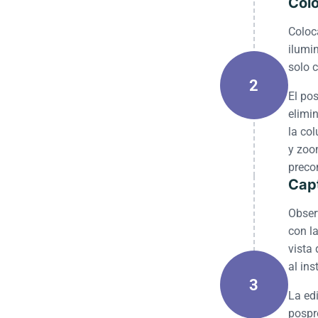
Colo
Coloca
ilumi
solo c
2
El pos
elimi
la co
y zoo
preco
Capt
Obser
con la
vista
al in
3
La edi
pospr