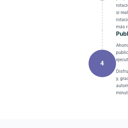
rotac
si re
rotac
más r
Publ
Ahorr
publi
ejecu
4
Disfr
y, gra
autom
minut