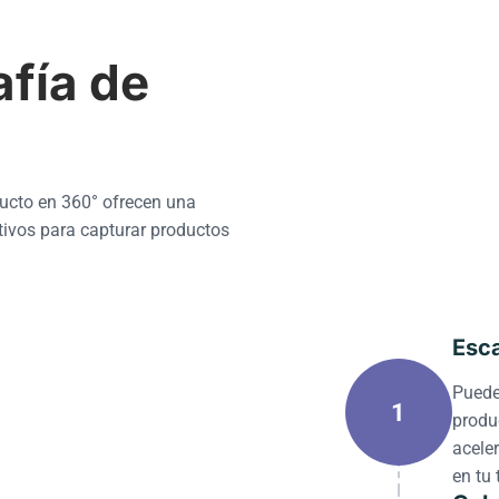
afía de
ducto en 360° ofrecen una
tivos para capturar productos
Esca
Puede
1
produc
acele
en tu 