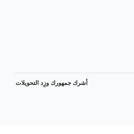
أشرك جمهورك وزِد التحويلات