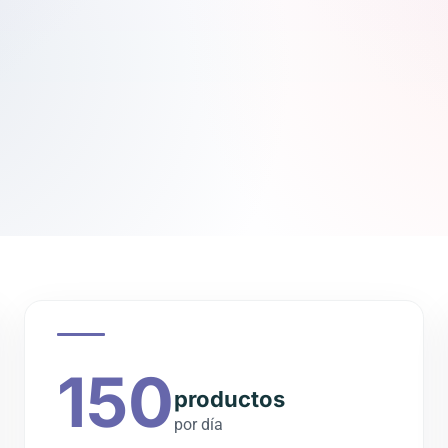
150
productos
por día